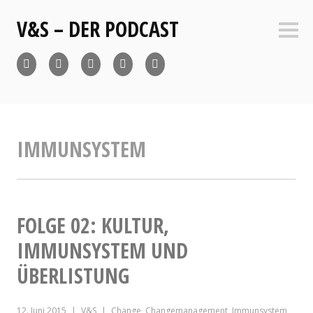
Zum
V&S – DER PODCAST
Inhalt
Seite
springen
Webpage
Facebook
Twitter
LinkedIn
YouTube
IMMUNSYSTEM
FOLGE 02: KULTUR,
IMMUNSYSTEM UND
ÜBERLISTUNG
12. Juni 2015
V&S
Change
,
Changemanagement
,
Immunsystem
,