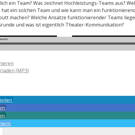
tlich ein Team? Was zeichnet Hochleistungs-Teams aus? We
 hat ein solchen Team und wie kann man ein funktionieren
utt machen? Welche Ansätze funktionierender Teams lieg
runde und was ist eigentlich Theater-Kommunikation?
nieren
rladen (MP3)
→
teilen
len
len
ttern
o