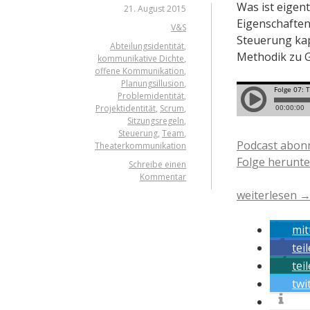
Was ist eigen
21. August 2015
Eigenschaften
V&S
Steuerung kap
Abteilungsidentität
,
Methodik zu G
kommunikative Dichte
,
offene Kommunikation
,
Planungsillusion
,
Problemidentität
,
Projektidentität
,
Scrum
,
Sitzungsregeln
,
Steuerung
,
Team
,
Podcast abon
Theaterkommunikation
Folge herunte
Schreibe einen
Kommentar
„Folge
weiterlesen
07:
Teams“
mit
tei
tei
twi
inf