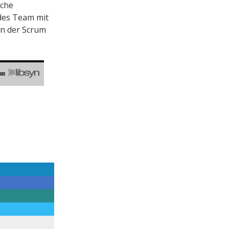
lche
des Team mit
en der Scrum