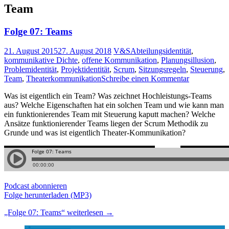
Team
Folge 07: Teams
21. August 2015
27. August 2018
V&S
Abteilungsidentität
,
kommunikative Dichte
,
offene Kommunikation
,
Planungsillusion
,
Problemidentität
,
Projektidentität
,
Scrum
,
Sitzungsregeln
,
Steuerung
,
Team
,
Theaterkommunikation
Schreibe einen Kommentar
Was ist eigentlich ein Team? Was zeichnet Hochleistungs-Teams
aus? Welche Eigenschaften hat ein solchen Team und wie kann man
ein funktionierendes Team mit Steuerung kaputt machen? Welche
Ansätze funktionierender Teams liegen der Scrum Methodik zu
Grunde und was ist eigentlich Theater-Kommunikation?
Podcast abonnieren
Folge herunterladen (MP3)
„Folge 07: Teams“
weiterlesen
→