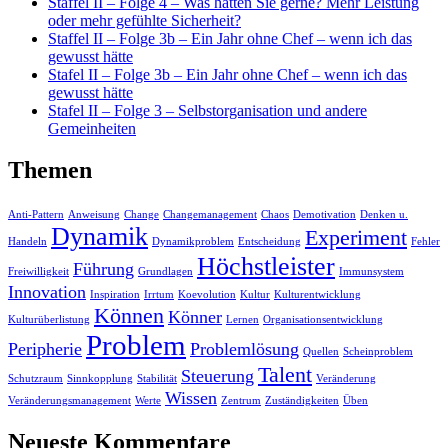
Staffel II – Folge 4 – Was hätten Sie gerne? Mehr Leistung
oder mehr gefühlte Sicherheit?
Staffel II – Folge 3b – Ein Jahr ohne Chef – wenn ich das
gewusst hätte
Stafel II – Folge 3b – Ein Jahr ohne Chef – wenn ich das
gewusst hätte
Stafel II – Folge 3 – Selbstorganisation und andere
Gemeinheiten
Themen
Anti-Pattern
Anweisung
Change
Changemanagement
Chaos
Demotivation
Denken u.
Dynamik
Experiment
Handeln
Dynamikproblem
Entscheidung
Fehler
Höchstleister
Führung
Freiwilligkeit
Grundlagen
Immunsystem
Innovation
Inspiration
Irrtum
Koevolution
Kultur
Kulturentwicklung
Können
Könner
Kulturüberlistung
Lernen
Organisationsentwicklung
Problem
Peripherie
Problemlösung
Quellen
Scheinproblem
Talent
Steuerung
Schutzraum
Sinnkopplung
Stabilität
Veränderung
Wissen
Veränderungsmanagement
Werte
Zentrum
Zuständigkeiten
Üben
Neueste Kommentare